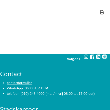
Volg ons
Contact
contactformulier
WhatsApp
:
0630815413
telefoon
(010) 248 4000
(ma t/m vrij 08.00 tot 17.00 uur)
Stadskantoor