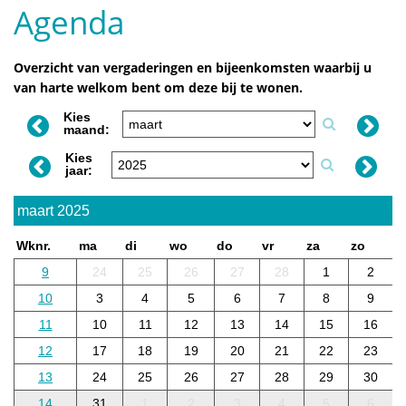
Agenda
Overzicht van vergaderingen en bijeenkomsten waarbij u
van harte welkom bent om deze bij te wonen.
Kies
maand:
Kies
jaar:
maart 2025
Wknr.
ma
di
wo
do
vr
za
zo
9
24
25
26
27
28
1
2
10
3
4
5
6
7
8
9
11
10
11
12
13
14
15
16
12
17
18
19
20
21
22
23
13
24
25
26
27
28
29
30
14
31
1
2
3
4
5
6