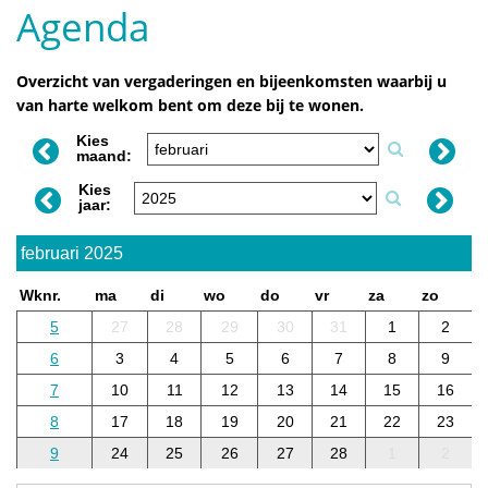
Agenda
Overzicht van vergaderingen en bijeenkomsten waarbij u
van harte welkom bent om deze bij te wonen.
Kies
maand:
Kies
jaar:
februari 2025
Wknr.
ma
di
wo
do
vr
za
zo
5
27
28
29
30
31
1
2
6
3
4
5
6
7
8
9
7
10
11
12
13
14
15
16
8
17
18
19
20
21
22
23
9
24
25
26
27
28
1
2