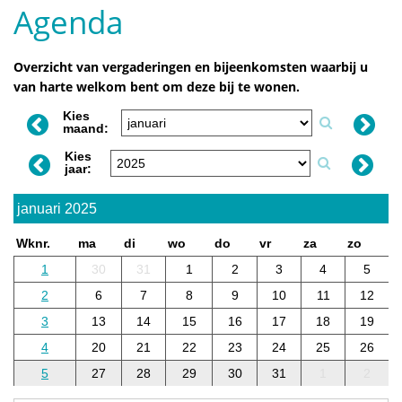
Agenda
Overzicht van vergaderingen en bijeenkomsten waarbij u
van harte welkom bent om deze bij te wonen.
Kies
maand:
Kies
jaar:
januari 2025
Wknr.
ma
di
wo
do
vr
za
zo
1
30
31
1
2
3
4
5
2
6
7
8
9
10
11
12
3
13
14
15
16
17
18
19
4
20
21
22
23
24
25
26
5
27
28
29
30
31
1
2