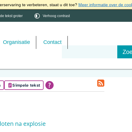
rservaring te verbeteren, staat u dit toe?
Meer informatie over de coo
e tekst groter
Verhoog contrast
Organisatie
Contact
n
Simpele tekst
oten na explosie