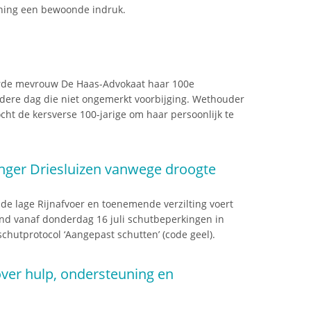
oning een bewoonde indruk.
erde mevrouw De Haas-Advokaat haar 100e
ndere dag die niet ongemerkt voorbijging. Wethouder
cht de kersverse 100-jarige om haar persoonlijk te
nger Driesluizen vanwege droogte
e lage Rijnafvoer en toenemende verzilting voert
d vanaf donderdag 16 juli schutbeperkingen in
schutprotocol ‘Aangepast schutten’ (code geel).
er hulp, ondersteuning en