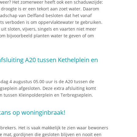
weer? Het zomerweer heeft ook een schaduwzijde:
roogte is er een tekort aan zoet water. Daarom
dschap van Delfland besloten dat het vanaf
hts verboden is om oppervlaktewater te gebruiken.
uit sloten, vijvers, singels en vaarten niet meer
m bijvoorbeeld planten water te geven of om
 afsluiting A20 tussen Kethelplein en
insdag 4 augustus 05.00 uur is de A20 tussen de
seplein afgesloten. Deze extra afsluiting komt
tussen Kleinpolderplein en Terbregseplein.
 kans op woninginbraak!
inbrekers. Het is vaak makkelijk te zien waar bewoners
de mat, gordijnen die gesloten blijven en nooit een