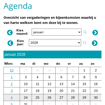
Agenda
Overzicht van vergaderingen en bijeenkomsten waarbij u
van harte welkom bent om deze bij te wonen.
Kies
maand:
Kies
jaar:
januari 2028
Wknr.
ma
di
wo
do
vr
za
zo
52
27
28
29
30
31
1
2
1
3
4
5
6
7
8
9
2
10
11
12
13
14
15
16
3
17
18
19
20
21
22
23
4
24
25
26
27
28
29
30
5
31
1
2
3
4
5
6