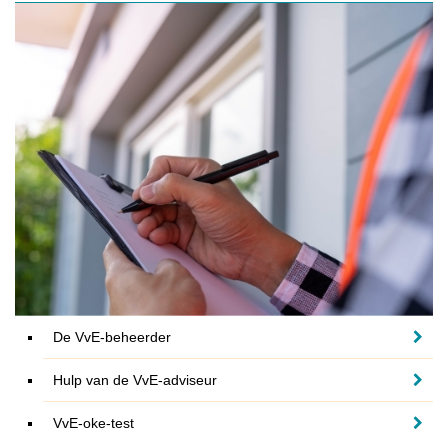
De VvE-beheerder
Hulp van de VvE-adviseur
VvE-oke-test