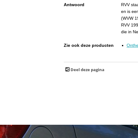
Antwoord
RVV staa
en is ee
(WVW 199
RVV 1990
die in N
Zie ook deze producten
Onthe
Deel deze pagina