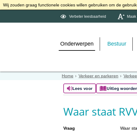
Wij zouden graag functionele cookies willen gebruiken om de gebruike
Verbeter leesbaarheid
Maak d
Onderwerpen
Bestuur
Home
Verkeer en parkeren
Verkee
Lees voor
Uitleg woorde
Waar staat RVV
Vraag
Waar st