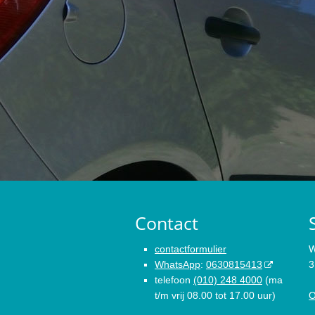
Contact
contactformulier
W
WhatsApp
:
0630815413
3
telefoon
(010) 248 4000
(ma
t/m vrij 08.00 tot 17.00 uur)
O