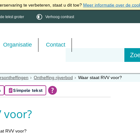
rservaring te verbeteren, staat u dit toe?
Meer informatie over de coo
e tekst groter
Verhoog contrast
Organisatie
Contact
rsontheffingen
Ontheffing rijverbod
Waar staat RVV voor?
n
Simpele tekst
 voor?
aat RVV voor?