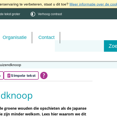
rservaring te verbeteren, staat u dit toe?
Meer informatie over de coo
e tekst groter
Verhoog contrast
Organisatie
Contact
duizendknoop
n
Simpele tekst
ndknoop
 de groene wouden die opschieten als de Japanse
ie zijn minder welkom. Lees hier waarom we dit