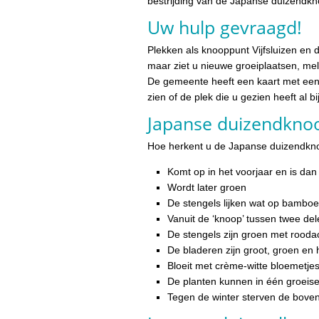
bestrijding van de Japanse duizendkn
Uw hulp gevraagd!
Plekken als knooppunt Vijfsluizen en 
maar ziet u nieuwe groeiplaatsen, mel
De gemeente heeft een kaart met ee
zien of de plek die u gezien heeft al b
Japanse duizendkno
Hoe herkent u de Japanse duizendk
Komt op in het voorjaar en is da
Wordt later groen
De stengels lijken wat op bamboe
Vanuit de ‘knoop’ tussen twee del
De stengels zijn groen met roodac
De bladeren zijn groot, groen en 
Bloeit met crème-witte bloemetje
De planten kunnen in één groeise
Tegen de winter sterven de boven