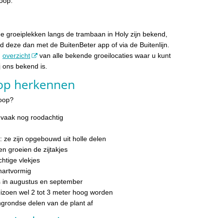
oop.
de groeiplekken langs de trambaan in Holy zijn bekend,
d deze dan met de BuitenBeter app of via de Buitenlijn.
n
overzicht
van alle bekende groeilocaties waar u kunt
ij ons bekend is.
op herkennen
noop?
n vaak nog roodachtig
: ze zijn opgebouwd uit holle delen
en groeien de zijtakjes
htige vlekjes
hartvormig
s in augustus en september
izoen wel 2 tot 3 meter hoog worden
grondse delen van de plant af