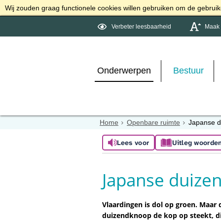
Wij zouden graag functionele cookies willen gebruiken om de gebruike
Verbeter leesbaarheid
Maak d
Onderwerpen
Bestuur
Home
Openbare ruimte
Japanse 
Lees voor
Uitleg woorde
Japanse duize
Vlaardingen is dol op groen. Maar
duizendknoop de kop op steekt, d