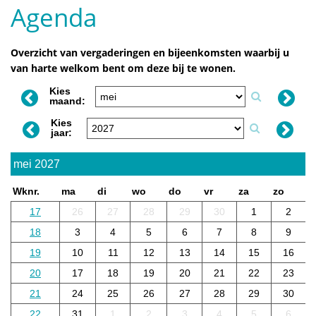
Agenda
Overzicht van vergaderingen en bijeenkomsten waarbij u
van harte welkom bent om deze bij te wonen.
Kies
maand:
Kies
jaar:
mei 2027
Wknr.
ma
di
wo
do
vr
za
zo
17
26
27
28
29
30
1
2
18
3
4
5
6
7
8
9
19
10
11
12
13
14
15
16
20
17
18
19
20
21
22
23
21
24
25
26
27
28
29
30
22
31
1
2
3
4
5
6