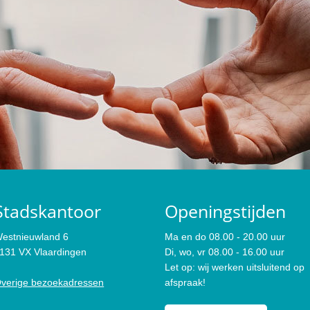
Stadskantoor
Openingstijden
estnieuwland 6
Ma en do 08.00 - 20.00 uur
131 VX Vlaardingen
Di, wo, vr 08.00 - 16.00 uur
Let op: wij werken uitsluitend op
verige bezoekadressen
afspraak!