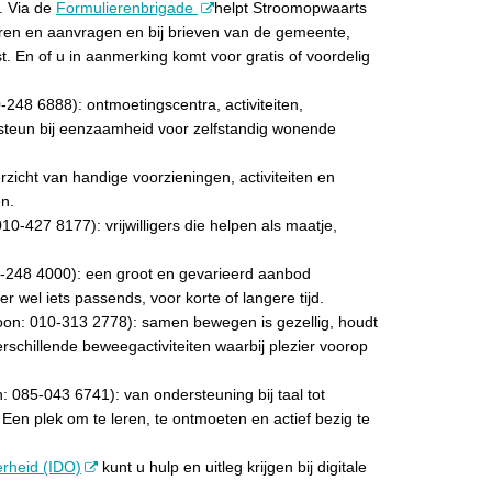
. Via de
Formulierenbrigade
helpt Stroomopwaarts
lieren en aanvragen en bij brieven van de gemeente,
t. En of u in aanmerking komt voor gratis of voordelig
-248 6888): ontmoetingscentra, activiteiten,
en steun bij eenzaamheid voor zelfstandig wonende
rzicht van handige voorzieningen, activiteiten en
n.
10-427 8177): vrijwilligers die helpen als maatje,
-248 4000): een groot en gevarieerd aanbod
 er wel iets passends, voor korte of langere tijd.
oon: 010-313 2778): samen bewegen is gezellig, houdt
 verschillende beweegactiviteiten waarbij plezier voorop
: 085-043 6741): van ondersteuning bij taal tot
n. Een plek om te leren, te ontmoeten en actief bezig te
erheid (IDO)
kunt u hulp en uitleg krijgen bij digitale