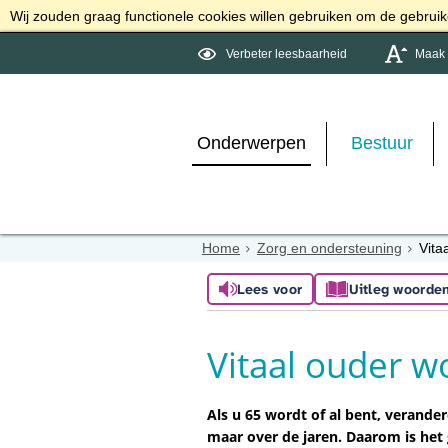
Wij zouden graag functionele cookies willen gebruiken om de gebruike
Verbeter leesbaarheid
Maak d
Onderwerpen
Bestuur
Home
Zorg en ondersteuning
Vita
Lees voor
Uitleg woorde
Vitaal ouder w
Als u 65 wordt of al bent, verander
maar over de jaren. Daarom is het