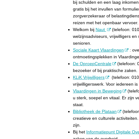
bij schulden en een laag inkomen
gratis bij het invullen van formu
zorgverzekeraar of belastingdiens
reizen met het openbaar vervoer.
Welkom bij
Naut
(telefoon: 010
welzijnsadviseurs, vrijwilligers 
senioren.
Sociale Kaart Vlaardingen
: ove
ontmoetingsplekken in Vlaardinge
De OproepCentrale
(telefoon: 0
bezoeker of bij praktische zaken.
KLiK Vrijwilligers
(telefoon: 010
vrijwilligerswerk. Voor iedereen is
Vlaardingen in Beweging
(telef
u sterk, soepel en vitaal. Er zijn
staat.
Bibliotheek de Plataan
(telefoon
creatieve en culturele activiteite
zijn.
Bij het
Informatiepunt Digitale Ov
zaken van de overheid.