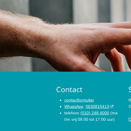
Contact
contactformulier
W
WhatsApp
:
0630815413
3
telefoon
(010) 248 4000
(ma
t/m vrij 08.00 tot 17.00 uur)
O