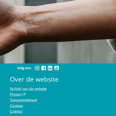
Volg ons
Over de website
Archief van de website
Privacy
Toegankelijkheid
Cookies
Colofon