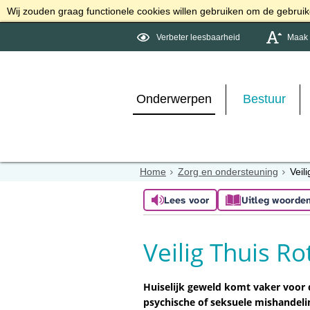
Wij zouden graag functionele cookies willen gebruiken om de gebruike
Verbeter leesbaarheid
Maak d
Onderwerpen
Bestuur
Home
Zorg en ondersteuning
Veil
Lees voor
Uitleg woorde
Veilig Thuis R
Huiselijk geweld komt vaker voor 
psychische of seksuele mishandeli