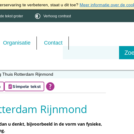
rservaring te verbeteren, staat u dit toe?
Meer informatie over de coo
e tekst groter
Verhoog contrast
Organisatie
Contact
ig Thuis Rotterdam Rijnmond
n
Simpele tekst
otterdam Rijnmond
dan u denkt, bijvoorbeeld in de vorm van fysieke,
ng.