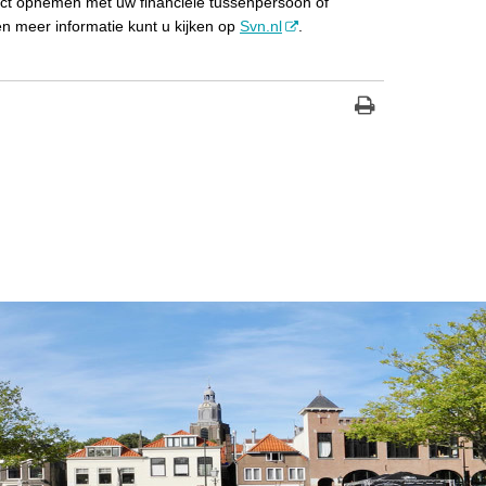
act opnemen met uw financiële tussenpersoon of
n meer informatie kunt u kijken op
Svn.nl
.