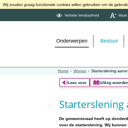
Wij zouden graag functionele cookies willen gebruiken om de gebruike
Verbeter leesbaarheid
Maak d
Onderwerpen
Bestuur
Home
Wonen
Starterslening aanv
Lees voor
Uitleg woorde
Starterslening
De gemeenteraad heeft op donderda
voor de starterslening. Wij kunne