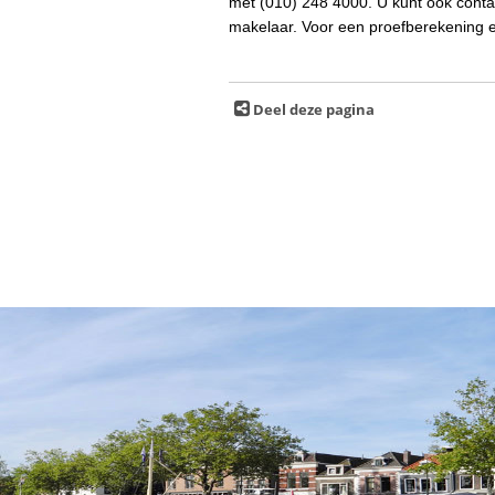
met (010) 248 4000. U kunt ook cont
makelaar. Voor een proefberekening e
Deel deze pagina