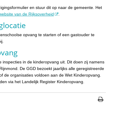
igingsformulier en stuur dit op naar de gemeente. Het
website van de Rijksoverheid
.
glocatie
itenschoolse opvang te starten of een gastouder te
ij.
pvang
nspecties in de kinderopvang uit. Dit doen zij namens
ijnmond. De GGD bezoekt jaarlijks alle geregistreerde
st of de organisaties voldoen aan de Wet Kinderopvang.
nden via het Landelijk Register Kinderopvang.