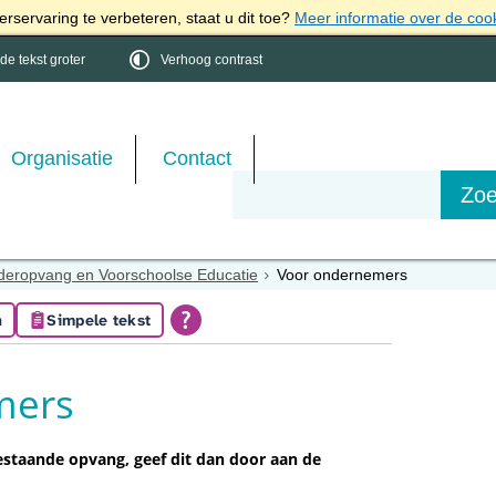
rservaring te verbeteren, staat u dit toe?
Meer informatie over de coo
e tekst groter
Verhoog contrast
Organisatie
Contact
deropvang en Voorschoolse Educatie
Voor ondernemers
n
Simpele tekst
mers
staande opvang, geef dit dan door aan de