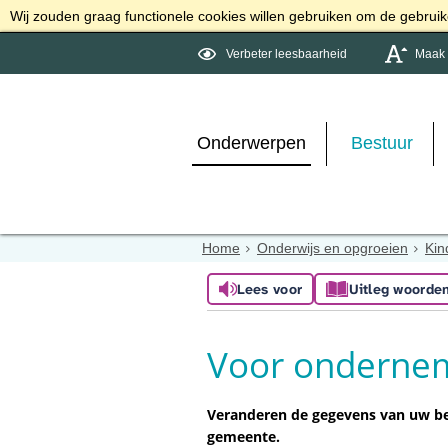
Wij zouden graag functionele cookies willen gebruiken om de gebruike
Verbeter leesbaarheid
Maak d
Onderwerpen
Bestuur
Home
Onderwijs en opgroeien
Kin
Lees voor
Uitleg woorde
Voor onderne
Veranderen de gegevens van uw be
gemeente.