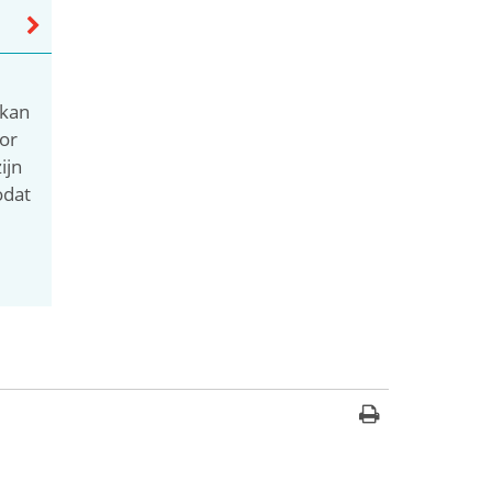
 kan
or
ijn
odat