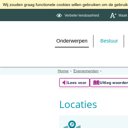
Wij zouden graag functionele cookies willen gebruiken om de gebruike
Verbeter leesbaarheid
Maak d
Onderwerpen
Bestuur
Home
Evenementen
Lees voor
Uitleg woorde
Locaties