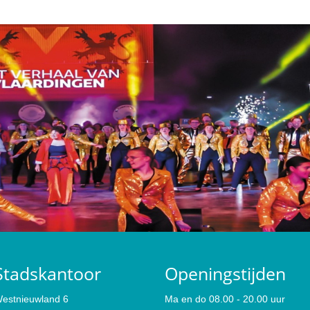
Stadskantoor
Openingstijden
estnieuwland 6
Ma en do 08.00 - 20.00 uur