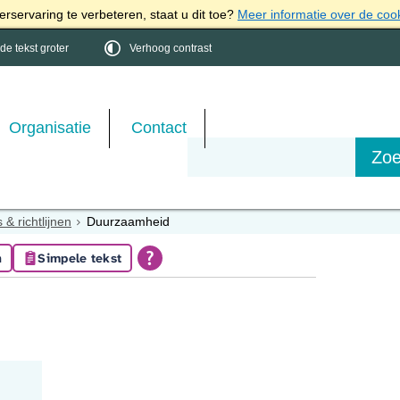
rservaring te verbeteren, staat u dit toe?
Meer informatie over de coo
e tekst groter
Verhoog contrast
Organisatie
Contact
 & richtlijnen
Duurzaamheid
n
Simpele tekst