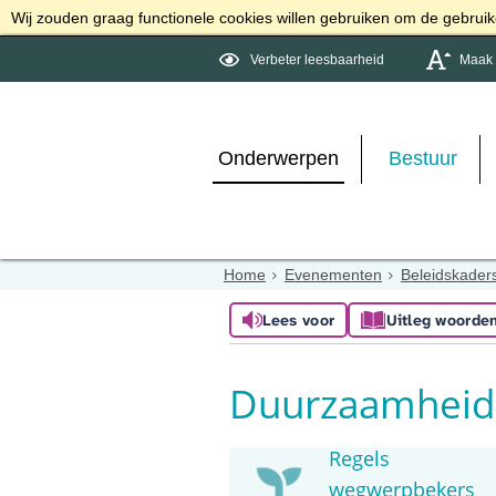
Wij zouden graag functionele cookies willen gebruiken om de gebruike
Verbeter leesbaarheid
Maak d
Onderwerpen
Bestuur
Home
Evenementen
Beleidskaders
Lees voor
Uitleg woorde
Duurzaamheid
Regels
wegwerpbekers