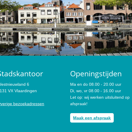
Stadskantoor
Openingstijden
estnieuwland 6
Ma en do 08.00 - 20.00 uur
131 VX Vlaardingen
Di, wo, vr 08.00 - 16.00 uur
Let op: wij werken uitsluitend op
verige bezoekadressen
afspraak!
Maak een afspraak