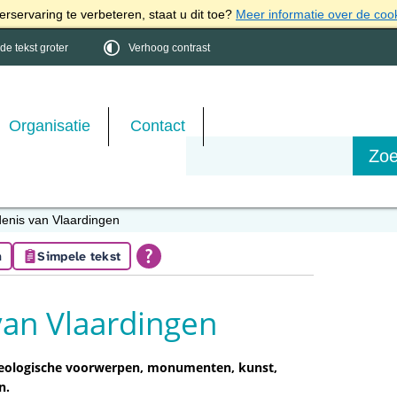
rservaring te verbeteren, staat u dit toe?
Meer informatie over de coo
e tekst groter
Verhoog contrast
Organisatie
Contact
enis van Vlaardingen
n
Simpele tekst
van Vlaardingen
heologische voorwerpen, monumenten, kunst,
n.