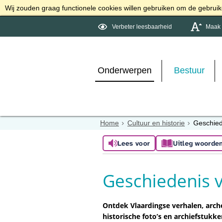
Wij zouden graag functionele cookies willen gebruiken om de gebruike
Verbeter leesbaarheid
Maak d
Onderwerpen
Bestuur
Home
Cultuur en historie
Geschied
Lees voor
Uitleg woorde
Geschiedenis 
Ontdek Vlaardingse verhalen, arc
historische foto’s en archiefstukke