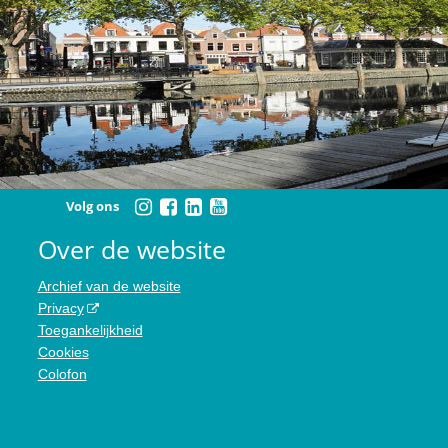
Volg ons
Over de website
Archief van de website
Privacy
Toegankelijkheid
Cookies
Colofon