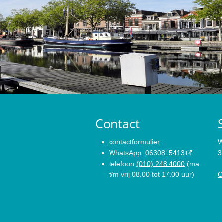
Contact
contactformulier
W
WhatsApp
:
0630815413
3
telefoon
(010) 248 4000
(ma
t/m vrij 08.00 tot 17.00 uur)
O