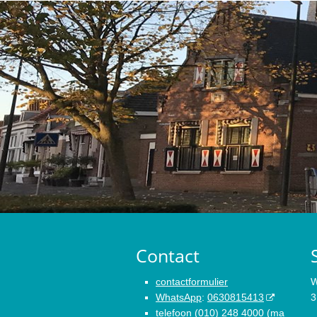
Contact
contactformulier
W
WhatsApp
:
0630815413
3
telefoon
(010) 248 4000
(ma