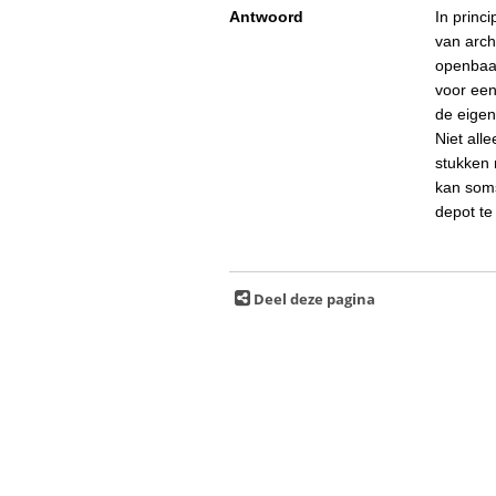
Antwoord
In princ
van arch
openbaa
voor een
de eigen
Niet all
stukken 
kan soms
depot te
Deel deze pagina