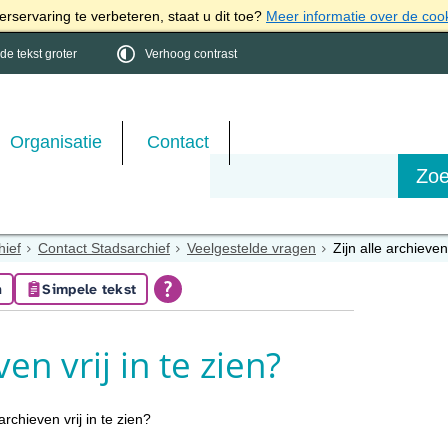
rservaring te verbeteren, staat u dit toe?
Meer informatie over de coo
e tekst groter
Verhoog contrast
Organisatie
Contact
hief
Contact Stadsarchief
Veelgestelde vragen
Zijn alle archieven 
n
Simpele tekst
ven vrij in te zien?
 archieven vrij in te zien?